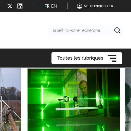
FR
EN
SE CONNECTER
Tapez
ici
votre
recherche
Toutes les rubriques