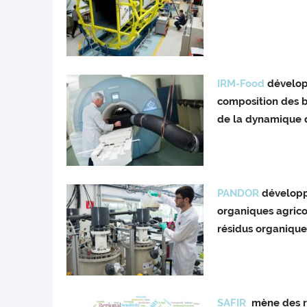
IRM-Food
développ
composition des b
de la dynamique d
PANDOR
développ
organiques agricol
résidus organiques
SAFIR
mène des re